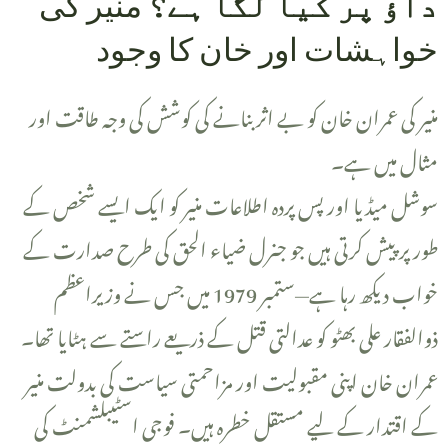
داؤ پر کیا لگا ہے؟
منیر کی
خواہشات اور خان کا وجود
مثال میں ہے۔
طور پر پیش کرتی ہیں جو جنرل ضیاء الحق کی طرح صدارت کے
خواب دیکھ رہا ہے—ستمبر 1979 میں جس نے وزیراعظم
ذوالفقار علی بھٹو کو عدالتی قتل کے ذریعے راستے سے ہٹایا تھا۔
عمران خان اپنی مقبولیت اور مزاحمتی سیاست کی بدولت منیر
کے اقتدار کے لیے مستقل خطرہ ہیں۔ فوجی اسٹیبلشمنٹ کی