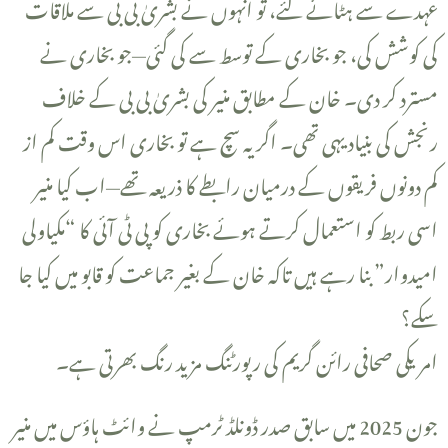
عہدے سے ہٹائے گئے، تو انہوں نے بشریٰ بی بی سے ملاقات
کی کوشش کی، جو بخاری کے توسط سے کی گئی—جو بخاری نے
مسترد کر دی۔ خان کے مطابق منیر کی بشریٰ بی بی کے خلاف
رنجش کی بنیاد یہی تھی۔ اگر یہ سچ ہے تو بخاری اس وقت کم از
کم دونوں فریقوں کے درمیان رابطے کا ذریعہ تھے—اب کیا منیر
اسی ربط کو استعمال کرتے ہوئے بخاری کو پی ٹی آئی کا “مکیاولی
امیدوار” بنا رہے ہیں تاکہ خان کے بغیر جماعت کو قابو میں کیا جا
سکے؟
‎امریکی صحافی رائن گریم کی رپورٹنگ مزید رنگ بھرتی ہے۔