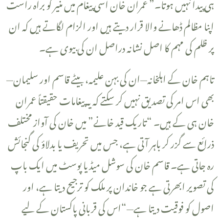
ہی پیدا نہیں ہوتا۔” عمران خان اسی پیغام میں منیر کو براہ راست
اپنا مظالم ڈھانے والا قرار دیتے ہیں اور الزام لگاتے ہیں کہ ان
پر ظلم کی مہم کا اصل نشانہ دراصل ان کی بیوی ہے۔
بھی اس امر کی تصدیق نہیں کر سکتے کہ یہ پیغامات حقیقتاً عمران
خان ہی کے ہیں۔ “تاریک قید خانے” میں خان کی آواز مختلف
ذرائع سے گزر کر باہر آتی ہے، جس میں تحریف یا بدلاؤ کی گنجائش
رہ جاتی ہے۔ قاسم خان کی سوشل میڈیا پوسٹ میں ایک باپ
کی تصویر ابھرتی ہے جو خاندان پر ملک کو ترجیح دیتا ہے، اور
اصول کو فوقیت دیتا ہے—“اس کی قربانی پاکستان کے لیے