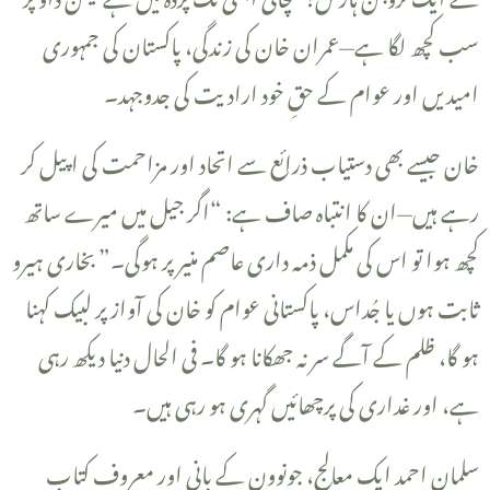
سب کچھ لگا ہے—عمران خان کی زندگی، پاکستان کی جمہوری
امیدیں اور عوام کے حقِ خود ارادیت کی جدوجہد۔
رہے ہیں—ان کا انتباہ صاف ہے: “اگر جیل میں میرے ساتھ
کچھ ہوا تو اس کی مکمل ذمہ داری عاصم منیر پر ہوگی۔” بخاری ہیرو
ثابت ہوں یا جُداس، پاکستانی عوام کو خان کی آواز پر لبیک کہنا
ہو گا، ظلم کے آگے سر نہ جھکانا ہو گا۔ فی الحال دنیا دیکھ رہی
ہے، اور غداری کی پرچھائیں گہری ہو رہی ہیں۔