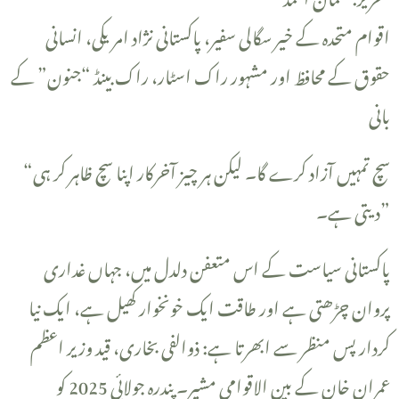
اقوام متحدہ کے خیر سگالی سفیر، پاکستانی نژاد امریکی، انسانی
حقوق کے محافظ اور مشہور راک اسٹار، راک بینڈ “جنون” کے
بانی
“سچ تمہیں آزاد کرے گا۔ لیکن ہر چیز آخرکار اپنا سچ ظاہر کر ہی
دیتی ہے۔”
پاکستانی سیاست کے اس متعفن دلدل میں، جہاں غداری
پروان چڑھتی ہے اور طاقت ایک خونخوار کھیل ہے، ایک نیا
کردار پس منظر سے ابھرتا ہے: ذوالفی بخاری، قید وزیر اعظم
عمران خان کے بین الاقوامی مشیر۔ پندرہ جولائی 2025 کو