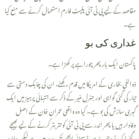
مقاصد کے لیے پی ٹی آئی پلیٹ فارم استعمال کرنے سے منع کیا
ہے۔
‎غداری کی بو
‎پاکستان ایک بار پھر چوراہے پر کھڑا ہے۔
تیار کی گئی گواہی اور جنرل منیر کے ذکر سے انتہائی پرہیز میں ایک
گہری سازش کی بو ہے۔ کیا وہ واقعی عمران خان کے اصل
وفادار ہیں یا پھر اندر سے پی ٹی آئی کو تتر بتر کرنے کے لیے بھیجے
گئے ایک ٹروجن ہارس؟ سچائی ابھی تک پردہ میں ہے لیکن داؤ پر