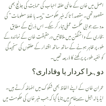
اصل میں خان کے عالمی حلقہ احباب کی حمایت کی جانچ بھی
مقصود تھی۔ مقصد؟ تا کہ منیر حکومت “پیسہ یا غلط معلومات” کی
مدد سے جوابی حکمت عملی تیار کر سکے۔ اس ذرائع کے مطابق
بخاری کے واشنگٹن میں ملاقاتیں درحقیقت خان کے نمائندہ کے
طور پر ظاہر ہونے کے ساتھ ساتھ اقتدار کے حلقوں کی سنجیدگی
کو خفیہ طور پر پرکھنے کا ذریعہ تھیں۔
‎دوہرا کردار یا وفاداری؟
ایڈیالہ جیل سے پیغام میں بتایا گیا کہ جب منیر خان کی حکومت میں