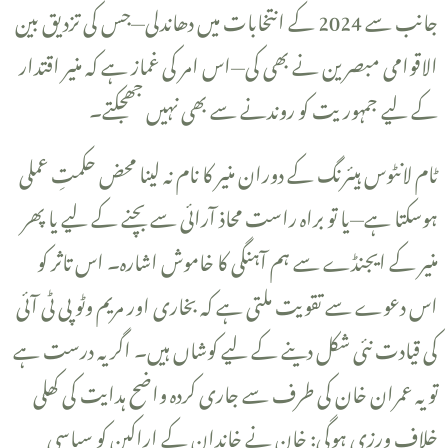
جانب سے 2024 کے انتخابات میں دھاندلی—جس کی تزدیق بین
الاقوامی مبصرین نے بھی کی—اس امر کی غماز ہے کہ منیر اقتدار
کے لیے جمہوریت کو روندنے سے بھی نہیں جھجکتے۔
ہوسکتا ہے—یا تو براہ راست محاذ آرائی سے بچنے کے لیے یا پھر
منیر کے ایجنڈے سے ہم آہنگی کا خاموش اشارہ۔ اس تاثر کو
اس دعوے سے تقویت ملتی ہے کہ بخاری اور مریم وٹو پی ٹی آئی
کی قیادت نئی شکل دینے کے لیے کوشاں ہیں۔ اگر یہ درست ہے
تو یہ عمران خان کی طرف سے جاری کردہ واضح ہدایت کی کھلی
خلاف ورزی ہوگی: خان نے خاندان کے اراکین کو سیاسی