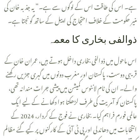
ہے۔ اس کی طاقت اس کے لوگوں سے ہے۔” یہ جذبہ خان کی
منیر حکومت کے خلاف احتجاج کی اپیل کے ساتھ گونجتا ہے۔
‎ذوالفی بخاری کا معمہ
قریبی دوست، پاکستان اور مغرب دونوں میں گہری جڑیں رکھنے
والے۔ ان کی ٹام لانٹوس کمیشن میں پیشی جرات مندانہ تھی،
پاکستان کو آمریت کی طرف لڑھکتا ہوا دکھانے کے لیے ایک
عالمی فورم فراہم کیا۔ بخاری نے فوج کے کردار، 2024 کے
انتخابات میں دھاندلی اور پی ٹی آئی کے کارکنوں پر کیے گئے مظالم