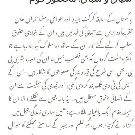
تقریباً دو برس سے تنہائی کی قید میں ہیں، ان کے بنیادی حقوق
سلب کر لیے گئے اور ان کے ساتھ وہ سلوک کیا جا رہا ہے جو
اکثر دہشت گردوں کو بھی نصیب نہیں۔ ان کی اہلیہ، بشریٰ بی
بی، بھی اسی طرح کی قید و بند کی صعوبتوں کا شکار ہیں—ان کے
سیل کی ٹی وی تک بند کر دی گئی، اور قیدی کی حیثیت سے ان
کے انسانی حقوق معطل ہیں۔ ایڈیالہ جیل سے نکلنے والا ان کا
مبینہ پیغام ایک باغیانہ للکار ہے: “میں ساری زندگی جیل میں
گزارنے کو تیار ہوں، مگر ظلم اور جبر کے سامنے جھکنے کا سوال