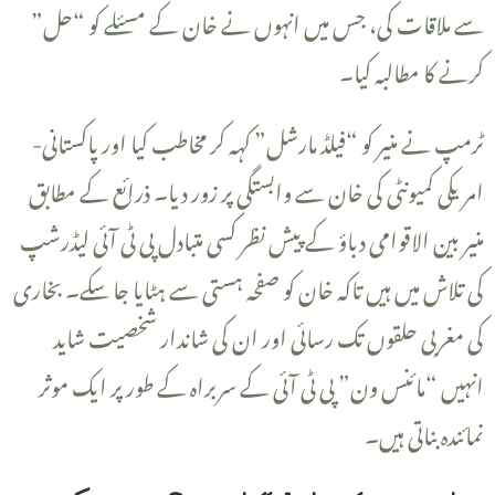
سے ملاقات کی، جس میں انہوں نے خان کے مسئلے کو “حل”
کرنے کا مطالبہ کیا۔
امریکی کمیونٹی کی خان سے وابستگی پر زور دیا۔ ذرائع کے مطابق
منیر بین الاقوامی دباؤ کے پیش نظر کسی متبادل پی ٹی آئی لیڈرشپ
کی تلاش میں ہیں تاکہ خان کو صفحہ ہستی سے ہٹایا جا سکے۔ بخاری
کی مغربی حلقوں تک رسائی اور ان کی شاندار شخصیت شاید
انہیں “مائنس ون” پی ٹی آئی کے سربراہ کے طور پر ایک موثر
نمائندہ بناتی ہیں۔