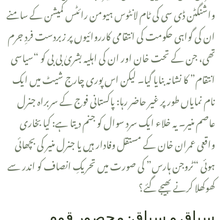
واشنگٹن ڈی سی کی ٹام لانٹوس ہیومن رائٹس کمیشن کے سامنے
ان کی گواہی حکومت کی انتقامی کارروائیوں پر زبردست فردِ جرم
تھی، جن کے تحت خان اور ان کی اہلیہ بشریٰ بی بی کو “سیاسی
انتقام” کا نشانہ بنایا گیا۔ لیکن اس پوری چارج شیٹ میں ایک
نام نمایاں طور پر غیر حاضر رہا: پاکستانی فوج کے سربراہ جنرل
عاصم منیر۔ یہ خلاء ایک سرد سوال کو جنم دیتا ہے: کیا بخاری
واقعی عمران خان کے مستقل وفادار ہیں یا جنرل منیر کی بچھائی
ہوئی “ٹروجن ہارس” کی صورت میں تحریکِ انصاف کو اندر سے
کھوکھلا کرنے بھیجے گئے؟
‎سیاق و سباق: محصور قوم