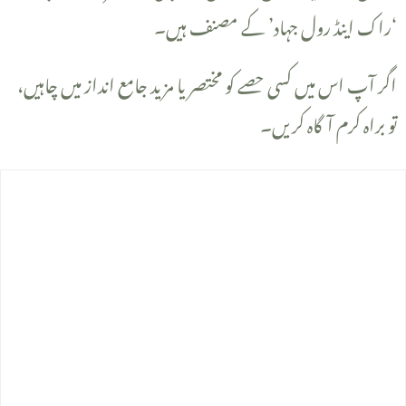
‘راک اینڈ رول جہاد’ کے مصنف ہیں۔
تو براہ کرم آگاہ کریں۔